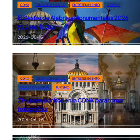
CDMX
CIUDAD DE MÉXICO
ENTRETENIMIENTO
TURISMO
El Desfile de Alebrijes Monumentales 2026
ya tiene fecha
2026-06-15
CDMX
CIUDAD DE MÉXICO
ENTRETENIMIENTO
OCIO Y DIVERSIÓN
TURISMO
7 Museos bonitos en la CDMX para tomar
fotografías
2026-06-09