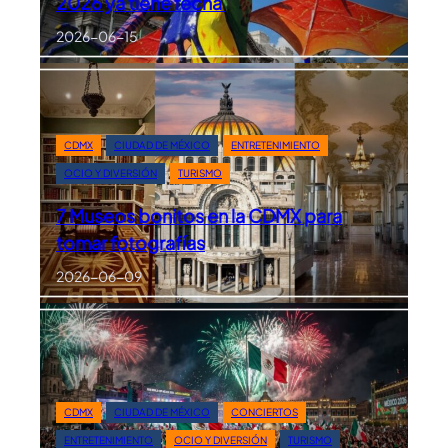
2026 ya tiene fecha
2026-06-15
CDMX
CIUDAD DE MÉXICO
ENTRETENIMIENTO
OCIO Y DIVERSIÓN
TURISMO
7 Museos bonitos en la CDMX para
tomar fotografías
2026-06-09
CDMX
CIUDAD DE MÉXICO
CONCIERTOS
ENTRETENIMIENTO
OCIO Y DIVERSIÓN
TURISMO