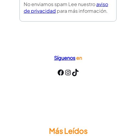
i
No enviamos spam Lee nuestro
aviso
l
de privacidad
para más información.
m
a
d
a
s
e
Síguenos
en
n
M
Facebook
Instagram
TikTok
é
x
i
c
o
Más Leídos