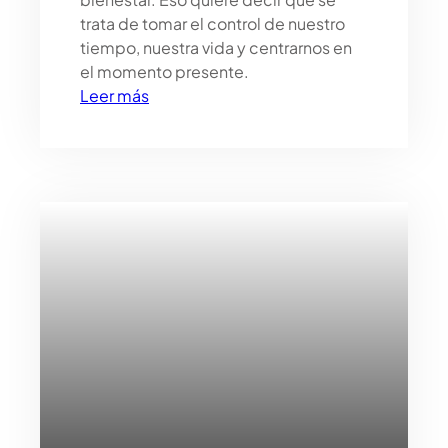
trata de tomar el control de nuestro
tiempo, nuestra vida y centrarnos en
el momento presente.
:
Leer más
S
l
o
w
l
i
f
e
:
e
l
n
u
e