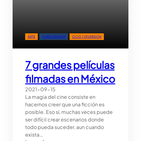
v
o
e
s
t
ARTE
CURIOSIDADES
OCIO Y DIVERSIÓN
i
l
o
7 grandes películas
d
e
filmadas en México
v
i
2021-09-15
d
La magia del cine consiste en
a
hacernos creer que una ficción es
b
posible. Eso sí, muchas veces puede
a
ser difícil crear escenarios donde
s
todo pueda suceder, aun cuando
a
exista…
d