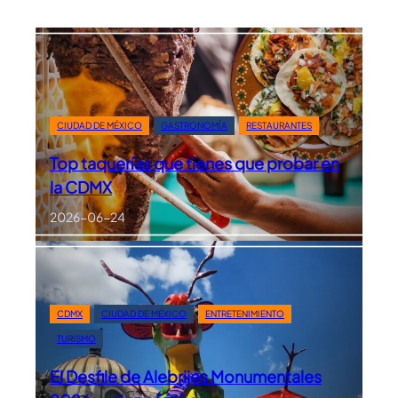
CIUDAD DE MÉXICO
GASTRONOMÍA
RESTAURANTES
Top taquerías que tienes que probar en
la CDMX
2026-06-24
CDMX
CIUDAD DE MÉXICO
ENTRETENIMIENTO
TURISMO
El Desfile de Alebrijes Monumentales