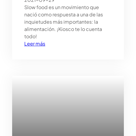
Slow food es un movimiento que
nació como respuesta a una de las
inquietudes más importantes: la
alimentación. ¡Kiosco te lo cuenta
todo!
:
Leer más
S
l
o
w
F
o
o
d
:
u
n
a