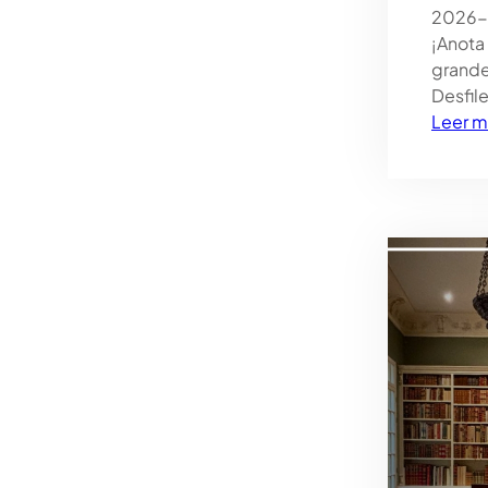
2026-
¡Anota 
grande
Desfil
Leer m