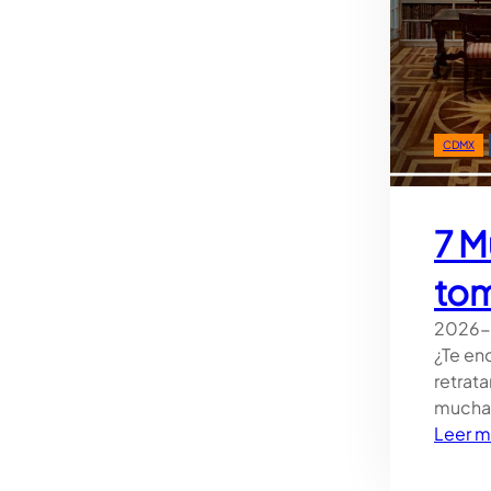
CDMX
7 M
tom
2026
¿Te en
retrat
muchas
Leer m