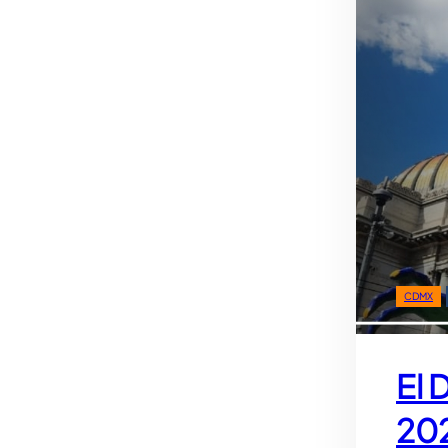
CDMX
El 
202