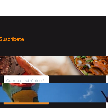
Suscríbete
Recibe información sobre
los destinos, curiosidades y
más…