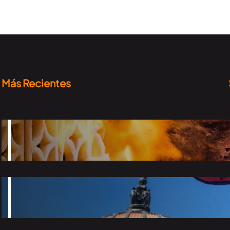
Más Recientes
Top taquerías que tienes que probar en la
CDMX
2026-06-24
El Desfile de Alebrijes Monumentales 2026 ya
tiene fecha
2026-06-15