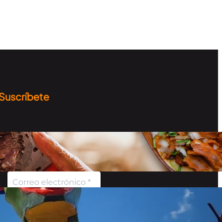
Suscríbete
Recibe información sobre
los destinos, curiosidades y
más…