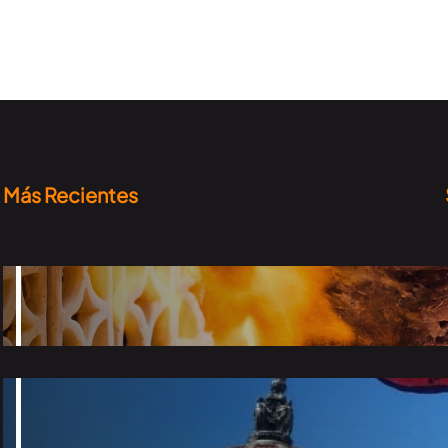
Más Recientes
Top taquerías que tienes que probar en la
CDMX
2026-06-24
El Desfile de Alebrijes Monumentales 2026 ya
tiene fecha
2026-06-15