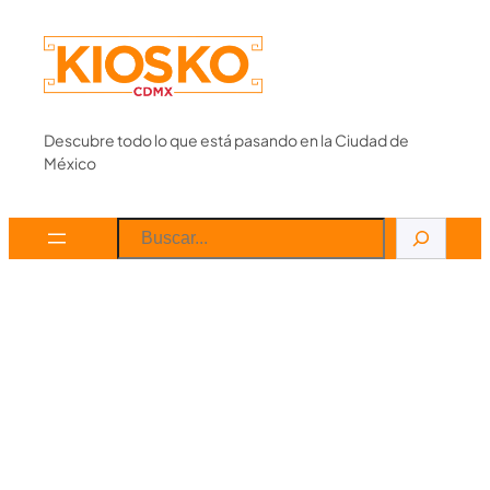
Skip
to
content
Descubre todo lo que está pasando en la Ciudad de
México
Search