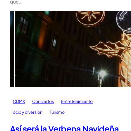
que…
CDMX
Conciertos
Entretenimiento
ocio y diversión
Turismo
Así será la Verbena Navideña