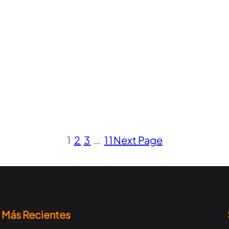
1
2
3
…
11
Next Page
Más Recientes