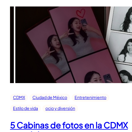
CDMX
Ciudad de México
Entretenimiento
Estilo de vida
ocio y diversión
5 Cabinas de fotos en la CDMX