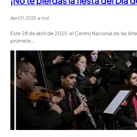
¡No te pierdas la fiesta del Día
April 21, 2025
.
a.mol
Este 28 de abril de 2025, el Centro Nacional de las Arte
promete…