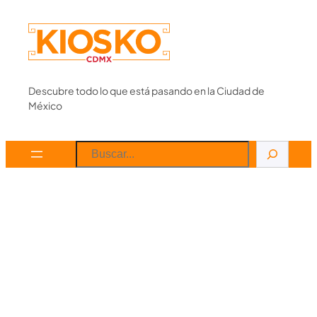
Skip
to
content
Descubre todo lo que está pasando en la Ciudad de
México
Search