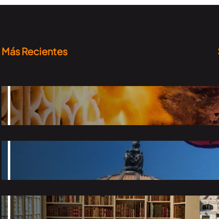
Más Recientes
Top taquerías que tienes que probar en la
CDMX
2026-06-24
El Desfile de Alebrijes Monumentales 2026 ya
tiene fecha
2026-06-15
7 Museos bonitos en la CDMX para tomar
fotografías