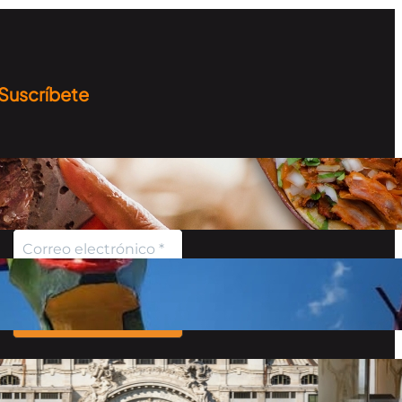
Suscríbete
Recibe información sobre
los destinos, curiosidades y
más…
No enviamos spam Lee
nuestro
aviso de
privacidad
para más