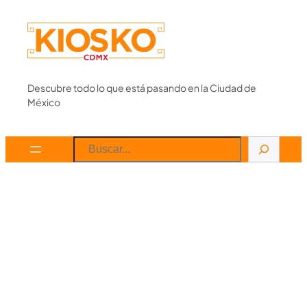
Skip
to
content
Descubre todo lo que está pasando en la Ciudad de
México
Search