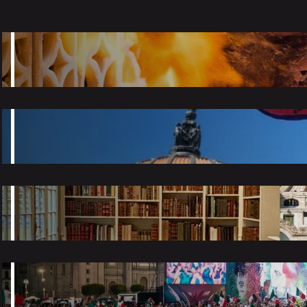
Top taquerías que tienes que probar en la
CDMX
2026-06-24
El Desfile de Alebrijes Monumentales 2026 ya
tiene fecha
2026-06-15
7 Museos bonitos en la CDMX para tomar
fotografías
2026-06-09
Planes para junio 2026 en la CDMX
2026-06-02