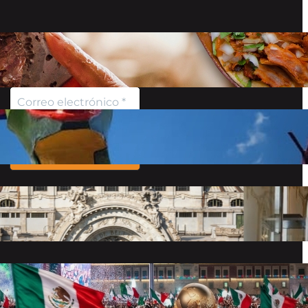
Recibe información sobre
los destinos, curiosidades y
más…
No enviamos spam Lee
nuestro
aviso de
privacidad
para más
información.